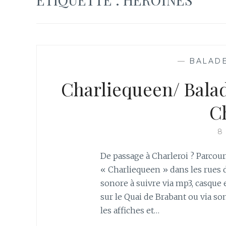
—
BALAD
Charliequeen/ Bala
C
8
De passage à Charleroi ? Parcour
« Charliequeen » dans les rues d
sonore à suivre via mp3, casque 
sur le Quai de Brabant ou via s
les affiches et…