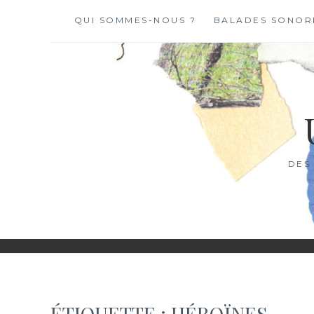
Skip
QUI SOMMES-NOUS ?
BALADES SONOR
to
content
DES
ÉTIQUETTE :
HÉROÏNES