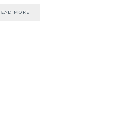
CHARLIEQUEEN/
READ MORE
BALADE
SONORE
DES
HÉROÏNES
DE
CHARLEROI