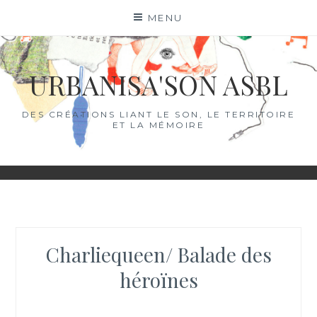
Skip
MENU
to
content
URBANISA'SON ASBL
DES CRÉATIONS LIANT LE SON, LE TERRITOIRE
ET LA MÉMOIRE
Charliequeen/ Balade des
héroïnes