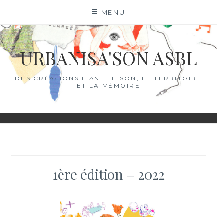
Skip
MENU
to
content
URBANISA'SON ASBL
DES CRÉATIONS LIANT LE SON, LE TERRITOIRE
ET LA MÉMOIRE
1ère édition – 2022