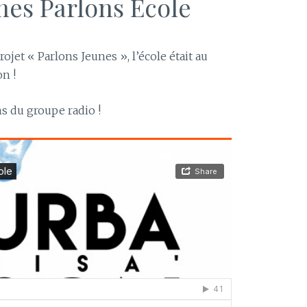
nes Parlons Ecole
ojet « Parlons Jeunes », l’école était au
on !
s du groupe radio !