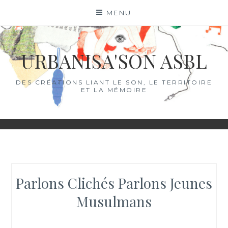
Skip
MENU
to
content
URBANISA'SON ASBL
DES CRÉATIONS LIANT LE SON, LE TERRITOIRE
ET LA MÉMOIRE
Parlons Clichés Parlons Jeunes
Musulmans