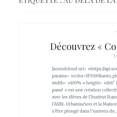
Découvrez « Con
3
[soundcloud url= »https://api.
params= »color=ff5500&auto_p
width= »100% » height= »166″ if
passé » est une création collecti
avec les élèves de l’Institut Fr
l’ASBL Urbanisa’son et la Maiso
s’être plongé dans l’univers du