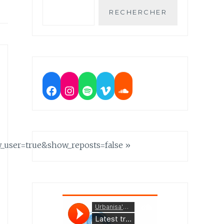
RECHERCHER
Facebook
Instagram
Spotify
Vimeo
Soundcloud
_user=true&show_reposts=false »