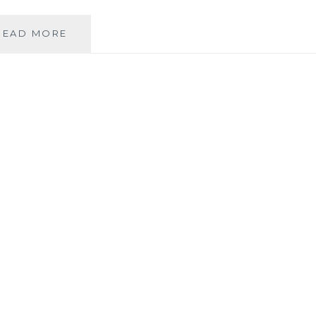
DÉCOUVREZ
READ MORE
« CONTE
DE
FISCHERIENS »
!