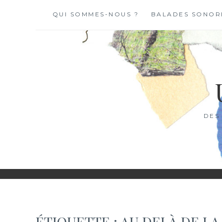
Skip
QUI SOMMES-NOUS ?
BALADES SONOR
to
content
DES
ÉTIQUETTE :
AU DELÀ DE LA