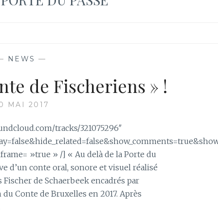
—
NEWS
—
te de Fischeriens » !
0 MAI 2017
soundcloud.com/tracks/321075296″
lay=false&hide_related=false&show_comments=true&show
rame= »true » /] « Au delà de la Porte du
ve d’un conte oral, sonore et visuel réalisé
ans Fischer de Schaerbeek encadrés par
n du Conte de Bruxelles en 2017. Après
…