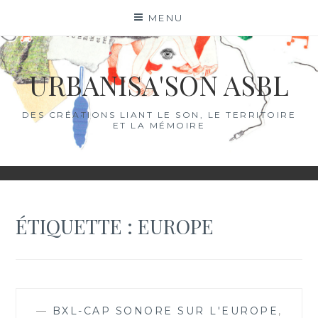
Skip
MENU
to
content
URBANISA'SON ASBL
DES CRÉATIONS LIANT LE SON, LE TERRITOIRE
ET LA MÉMOIRE
ÉTIQUETTE :
EUROPE
—
BXL-CAP SONORE SUR L'EUROPE
,