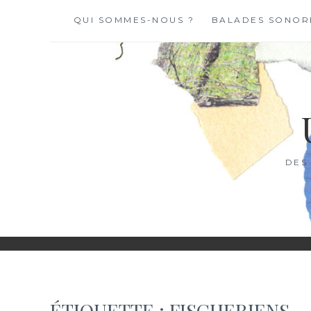
Skip
QUI SOMMES-NOUS ?
BALADES SONOR
to
content
DES
ÉTIQUETTE :
FISCHERIENS