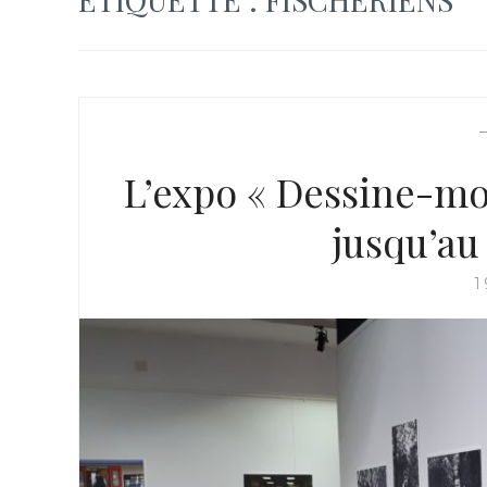
L’expo « Dessine-m
jusqu’au
1