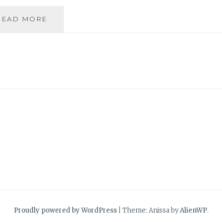
L’EXPO
READ MORE
« DESSINE-
MOI
UN
HOMME »
À
DÉCOUVRIR
JUSQU’AU
27
MAI
AU
CCS
Proudly powered by WordPress
|
Theme: Anissa by
AlienWP
.