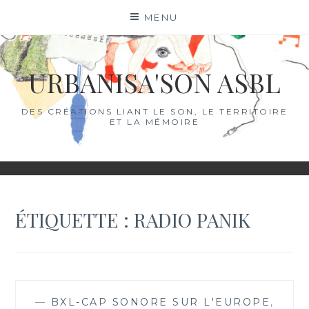
Skip
MENU
to
content
URBANISA'SON ASBL
DES CRÉATIONS LIANT LE SON, LE TERRITOIRE
ET LA MÉMOIRE
ÉTIQUETTE :
RADIO PANIK
—
BXL-CAP SONORE SUR L'EUROPE
,