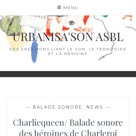
Skip
MENU
to
content
URBANISA'SON ASBL
DES CRÉATIONS LIANT LE SON, LE TERRITOIRE
ET LA MÉMOIRE
—
BALADE SONORE
,
NEWS
—
Charliequeen/ Balade sonore
des héroïnes de Charleroi