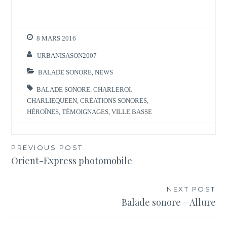
8 MARS 2016
URBANISASON2007
BALADE SONORE
,
NEWS
BALADE SONORE
,
CHARLEROI
,
CHARLIEQUEEN
,
CRÉATIONS SONORES
,
HÉROÏNES
,
TÉMOIGNAGES
,
VILLE BASSE
Navigation
PREVIOUS POST
Orient-Express photomobile
de
l’article
NEXT POST
Balade sonore – Allure